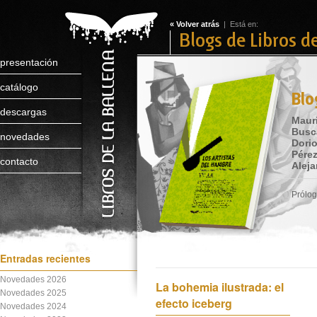
« Volver atrás
| Está en:
Blogs de Libros d
presentación
catálogo
Blo
descargas
Mauri
Busca
novedades
Dorio
Pérez
contacto
Alej
Prólog
Entradas recientes
Novedades 2026
La bohemia ilustrada: el
Novedades 2025
efecto iceberg
Novedades 2024