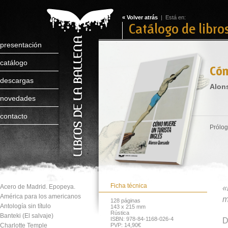
« Volver atrás
| Está en:
Catálogo de libro
presentación
catálogo
Cóm
descargas
Alon
novedades
contacto
Prólog
Ficha técnica
Acero de Madrid. Epopeya.
«
América para los americanos
m
128 páginas
Antología sin título
143 x 215 mm
Rústica
Banteki (El salvaje)
ISBN: 978-84-1168-026-4
D
Charlotte Temple
PVP: 14,90€