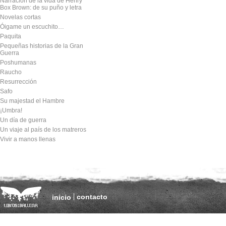
Narración de la vida de Henry
Box Brown: de su puño y letra
Novelas cortas
Óigame un escuchito…
Paquita
Pequeñas historias de la Gran
Guerra
Poshumanas
Raucho
Resurrección
Safo
Su majestad el Hambre
¡Umbra!
Un día de guerra
Un viaje al país de los matreros
Vivir a manos llenas
contacto
inicio