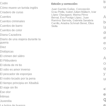
t
Codin
Edición y corrección:
u
Cómo muere un turista inglés
Juan Garrido Gulías, Concepción
Grau Pinilla, Isabel Juliani Mallach, Iciar
Criadero de curas
López Olasagasti, Marina Pérez
A
Cuentos
Bernal, Eva Postigo López, Juan
Ramírez Barreda, Gabriela Sanabria
Cuentos criminales
b
Carrillo, Ariadna Schmah Benet, Elisa
Cuentos de barro
Stella
l
Cuentos de color
d
Diana Cazadora
e
Diario de una viajera durante la
e
guerra
Diez
c
Distópicas
El crimen del sátiro
A
El Filibustero
c
El idiota de mi tio
q
El odio es amor inverso
y
El pescador de esponjas
u
El rostro tocado por la pena
El tiempo principia en Xibalbá
El viaje sin fin
«
Ese olor
e
Íntimas
Q
Juvenilia
e
La bolsa de huesos