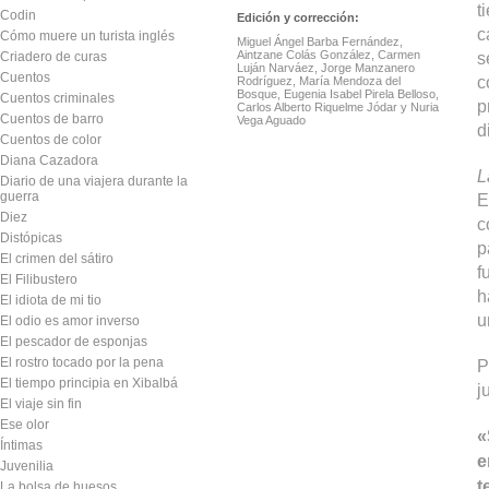
t
Codin
Edición y corrección:
c
Cómo muere un turista inglés
Miguel Ángel Barba Fernández,
Aintzane Colás González, Carmen
s
Criadero de curas
Luján Narváez, Jorge Manzanero
Cuentos
c
Rodríguez, María Mendoza del
Bosque, Eugenia Isabel Pirela Belloso,
Cuentos criminales
p
Carlos Alberto Riquelme Jódar y Nuria
Cuentos de barro
Vega Aguado
d
Cuentos de color
Diana Cazadora
L
Diario de una viajera durante la
guerra
E
Diez
c
Distópicas
p
El crimen del sátiro
f
El Filibustero
h
El idiota de mi tio
u
El odio es amor inverso
El pescador de esponjas
El rostro tocado por la pena
P
El tiempo principia en Xibalbá
j
El viaje sin fin
Ese olor
«
Íntimas
e
Juvenilia
t
La bolsa de huesos