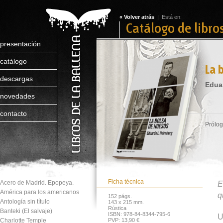
« Volver atrás
| Está en:
Catálogo de libro
presentación
catálogo
La 
descargas
Edua
novedades
contacto
Prólog
Ficha técnica
Acero de Madrid. Epopeya.
E
América para los americanos
q
152 págs.
Antología sin título
143 x 215 mm.
Rústica
Banteki (El salvaje)
ISBN: 978-84-8344-795-6
U
Charlotte Temple
PVP: 13,90 €