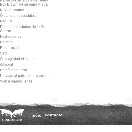
Narración de la vida de Henry
Box Brown: de su puño y letra
Novelas cortas
Óigame un escuchito…
Paquita
Pequeñas historias de la Gran
Guerra
Poshumanas
Raucho
Resurrección
Safo
Su majestad el Hambre
¡Umbra!
Un día de guerra
Un viaje al país de los matreros
Vivir a manos llenas
contacto
inicio