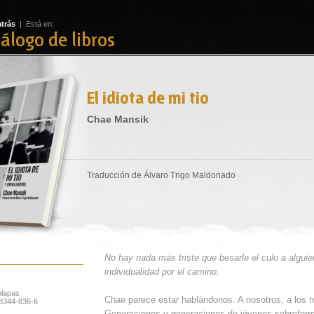
atrás
| Está en:
álogo de libros
El idiota de mi tio
Chae Mansik
Traducción de Álvaro Trigo Maldonado
a
No hay nada más triste que besarle el culo a alguie
individualidad por el camino.
olapas
Chae parece estar hablándonos. A nosotros, a los 
8344-836-6
Generaciones y generaciones de jóvenes sobrefor