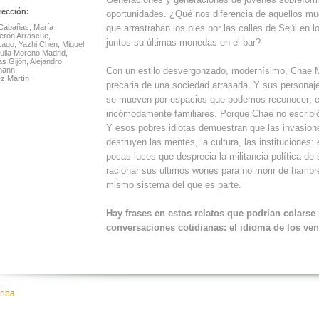
rección:
oportunidades. ¿Qué nos diferencia de aquellos mu
Cabañas, María
que arrastraban los pies por las calles de Seúl en lo
erón Arrascue,
juntos su últimas monedas en el bar?
Lago, Yazhi Chen, Miguel
ulia Moreno Madrid,
as Gijón, Alejandro
mann
Con un estilo desvergonzado, modernísimo, Chae M
ez Martín
precaria de una sociedad arrasada. Y sus personaje
se mueven por espacios que podemos reconocer; e
incómodamente familiares. Porque Chae no escribió 
Y esos pobres idiotas demuestran que las invasiones
destruyen las mentes, la cultura, las instituciones:
pocas luces que desprecia la militancia política de s
racionar sus últimos wones para no morir de hambre 
mismo sistema del que es parte.
Hay frases en estos relatos que podrían colarse
conversaciones cotidianas:
el idioma de los ven
riba