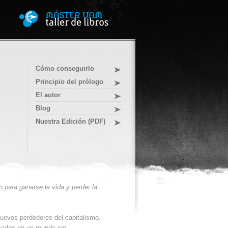
Cómo conseguirlo
Principio del prólogo
El autor
Blog
Nuestra Edición (PDF)
n para ganarse la vida y perder la
nuevos perdedores del capitalismo.
mados en un mundo sin