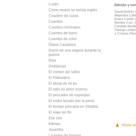
Codin
Edición y cor
Cómo muere un turista inglés
David Andrés 
Alejandra Cald
Criadero de curas
Enara Caride 
Cuentos
Montes Curi, J
Candela Morill
Cuentos criminales
Pantoja Linde
Cuentos de barro
y Cristina Pér
Cuentos de color
Diana Cazadora
Diario de una viajera durante la
guerra
Diez
Distópicas
El crimen del sátiro
El Filibustero
El idiota de mi tio
El odio es amor inverso
El pescador de esponjas
El rostro tocado por la pena
El tiempo principia en Xibalbá
El viaje sin fin
Ese olor
Íntimas
Volver ar
Juvenilia
La bolsa de huesos