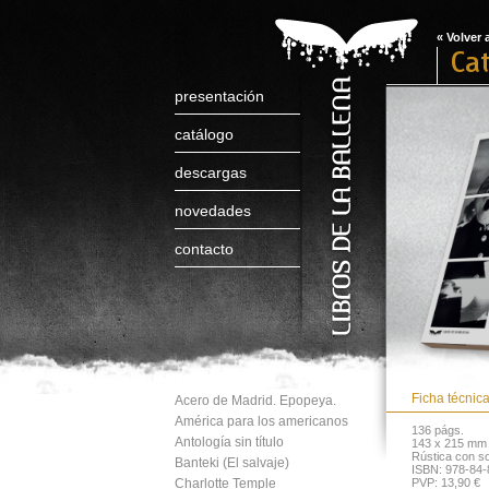
« Volver 
Cat
presentación
catálogo
descargas
novedades
contacto
Ficha técnic
Acero de Madrid. Epopeya.
América para los americanos
136 págs.
Antología sin título
143 x 215 mm
Rústica con s
Banteki (El salvaje)
ISBN: 978-84-
Charlotte Temple
PVP: 13,90 €