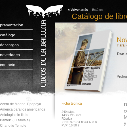
« Volver atrás
| Está en:
Catálogo de lib
presentación
catálogo
Nov
descargas
Para l
Danie
novedades
contacto
Prólog
Ficha técnica
Acero de Madrid. Epopeya.
D
América para los americanos
c
240 págs.
Antología sin título
143 x 215 mm.
M
Rústica
Banteki (El salvaje)
ISBN: 978-84-8344-698-0
y
Charlotte Temple
PVP: 16,50 €