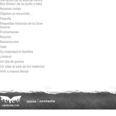
Narración de la vida de Henry
Box Brown: de su puño y letra
Novelas cortas
Óigame un escuchito…
Paquita
Pequeñas historias de la Gran
Guerra
Poshumanas
Raucho
Resurrección
Safo
Su majestad el Hambre
¡Umbra!
Un día de guerra
Un viaje al país de los matreros
Vivir a manos llenas
contacto
inicio