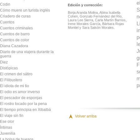
e
Codin
Edición y corrección:
S
Cómo muere un turista inglés
Borja Aranda Molina, Abina Isabella
n
Criadero de curas
Cohen, Gonzalo Fernández del Río,
Laura Lee Sierra, Carla Martín Barrios,
Cuentos
L
Irene Morales García, Bárbara Rojas
Montiel y Sara Salsón Morales.
Cuentos criminales
i
Cuentos de barro
p
Cuentos de color
l
Diana Cazadora
J
Diario de una viajera durante la
guerra
g
Diez
F
Distópicas
s
El crimen del sátiro
m
El Filibustero
p
El idiota de mi tio
El odio es amor inverso
El pescador de esponjas
El rostro tocado por la pena
El tiempo principia en Xibalbá
El viaje sin fin
Volver arriba
Ese olor
Íntimas
Juvenilia
La bolsa de huesos