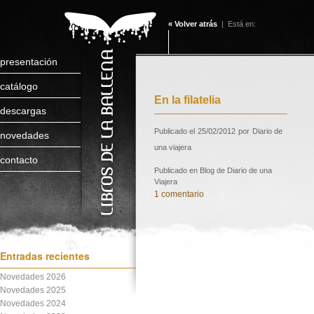
« Volver atrás
| Está en:
presentación
catálogo
En la filatelia
descargas
Publicado el
25/02/2012
por
Diario de
novedades
una viajera
contacto
Publicado en
Blog de Diario de una
Viajera
1 comentario
Entradas recientes
Novedades 2026
Novedades 2025
Novedades 2024