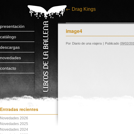
←
Drag Kings
presentación
image4
catálogo
Por
Diario de una viajera
|
Publicado
09/02/20
descargas
novedades
contacto
Entradas recientes
Novedades 2026
Novedades 2025
Novedades 2024