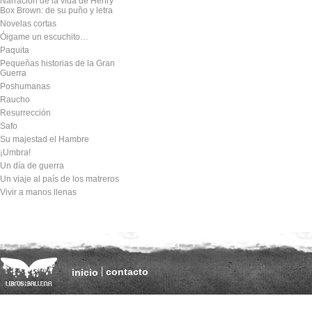
Narración de la vida de Henry
Box Brown: de su puño y letra
Novelas cortas
Óigame un escuchito…
Paquita
Pequeñas historias de la Gran
Guerra
Poshumanas
Raucho
Resurrección
Safo
Su majestad el Hambre
¡Umbra!
Un día de guerra
Un viaje al país de los matreros
Vivir a manos llenas
contacto
inicio