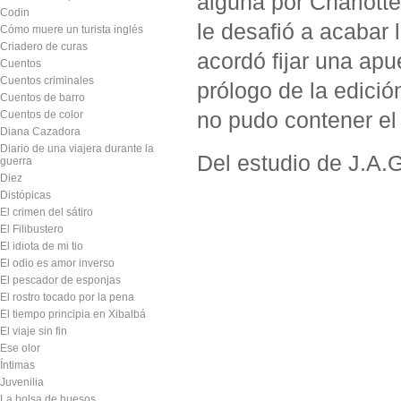
alguna por Charlotte
Codin
le desafió a acabar 
Cómo muere un turista inglés
Criadero de curas
acordó fijar una apu
Cuentos
Cuentos criminales
prólogo de la edició
Cuentos de barro
no pudo contener el 
Cuentos de color
Diana Cazadora
Diario de una viajera durante la
Del estudio de J.A.G
guerra
Diez
Distópicas
El crimen del sátiro
El Filibustero
El idiota de mi tio
El odio es amor inverso
El pescador de esponjas
El rostro tocado por la pena
El tiempo principia en Xibalbá
El viaje sin fin
Ese olor
Íntimas
Juvenilia
La bolsa de huesos