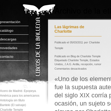
Archivo de la e
presentación
Las lágrimas de
catálogo
Charlotte
descargas
Publicado el
05/03/2011
por
Charlotte
novedades
Temple
contacto
Publicado en
Blog de Charlotte Temple
Etiquetado
Charlotte Temple
,
Estados
Unidos
,
J.A.G. Ardila
,
recepción
,
rumor
Comentarios desactivados
«Uno de los element
fue la supuesta aute
Acero de Madrid. Epopeya.
del siglo XIX corría
América para los americanos
Antología sin título
ocasión, un sujeto 
Banteki (El salvaje)
Charlotte Temple