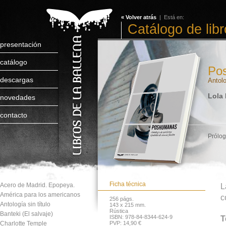
« Volver atrás
| Está en:
Catálogo de lib
presentación
catálogo
Po
descargas
Antolo
Lola 
novedades
contacto
Prólog
Ficha técnica
Acero de Madrid. Epopeya.
L
América para los americanos
c
256 págs.
Antología sin título
143 x 215 mm.
Rústica
Banteki (El salvaje)
ISBN: 978-84-8344-624-9
T
Charlotte Temple
PVP: 14,90 €