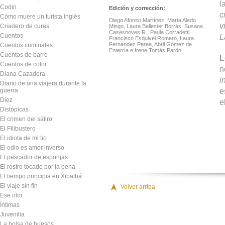
l
Codin
Edición y corrección:
c
Cómo muere un turista inglés
Diego Afonso Martínez, María Aledo
v
Criadero de curas
Mingo, Laura Ballester Borrás, Susana
Casesnoves R., Paula Corradetti,
Cuentos
L
Francisco Esquivel Romero, Laura
Fernández Perea, Abril Gómez de
Cuentos criminales
Enterría e Irene Tomás Pardo.
Cuentos de barro
L
Cuentos de color
n
Diana Cazadora
i
Diario de una viajera durante la
e
guerra
Diez
e
Distópicas
El crimen del sátiro
El Filibustero
El idiota de mi tio
El odio es amor inverso
El pescador de esponjas
El rostro tocado por la pena
El tiempo principia en Xibalbá
El viaje sin fin
Volver arriba
Ese olor
Íntimas
Juvenilia
La bolsa de huesos