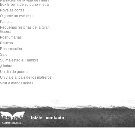
Narración de la vida de Henry
Box Brown: de su puño y letra
Novelas cortas
Óigame un escuchito…
Paquita
Pequeñas historias de la Gran
Guerra
Poshumanas
Raucho
Resurrección
Safo
Su majestad el Hambre
¡Umbra!
Un día de guerra
Un viaje al país de los matreros
Vivir a manos llenas
contacto
inicio