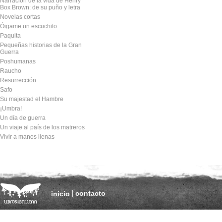
Narración de la vida de Henry
Box Brown: de su puño y letra
Novelas cortas
Óigame un escuchito…
Paquita
Pequeñas historias de la Gran
Guerra
Poshumanas
Raucho
Resurrección
Safo
Su majestad el Hambre
¡Umbra!
Un día de guerra
Un viaje al país de los matreros
Vivir a manos llenas
contacto
inicio