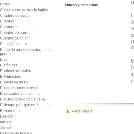
U
Codin
Edición y corrección:
Cómo muere un turista inglés
L
Criadero de curas
Cuentos
c
Cuentos criminales
s
Cuentos de barro
c
Cuentos de color
(
Diana Cazadora
R
Diario de una viajera durante la
guerra
Diez
E
Distópicas
B
El crimen del sátiro
i
El Filibustero
p
El idiota de mi tio
El odio es amor inverso
El pescador de esponjas
El rostro tocado por la pena
El tiempo principia en Xibalbá
El viaje sin fin
Volver arriba
Ese olor
Íntimas
Juvenilia
La bolsa de huesos