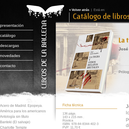
« Volver atrás
| Está en:
Catálogo de libro
presentación
catálogo
La 
descargas
José
novedades
contacto
Prólog
Ficha técnica
Acero de Madrid. Epopeya.
J
América para los americanos
l
136 págs.
Antología sin título
143 x 215 mm .
p
Rústica
Banteki (El salvaje)
ISBN
: 978-84-8344-402-3
d
Charlotte Temple
PVP
:
11,70 €