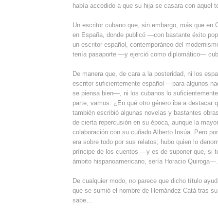
había accedido a que su hija se casara con aquel te
Un escritor cubano que, sin embargo, más que en Cub
en España, donde publicó —con bastante éxito pop
un escritor español, contemporáneo del modernismo
tenía pasaporte —y ejerció como diplomático— cu
De manera que, de cara a la posteridad, ni los esp
escritor suficientemente español —para algunos nad
se piensa bien—, ni los cubanos lo suficientemente
parte, vamos. ¿En qué otro género iba a destacar qu
también escribió algunas novelas y bastantes obras
de cierta repercusión en su época, aunque la mayorí
colaboración con su cuñado Alberto Insúa. Pero por
era sobre todo por sus relatos; hubo quien lo deno
príncipe de los cuentos —y es de suponer que, si t
ámbito hispanoamericano, sería Horacio Quiroga—.
De cualquier modo, no parece que dicho título ayudar
que se sumió el nombre de Hernández Catá tras su 
sabe…