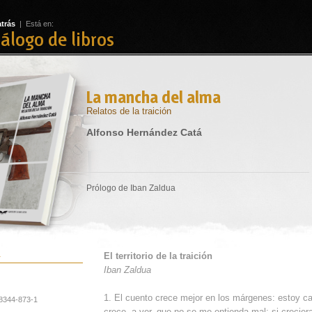
atrás
| Está en:
álogo de libros
La mancha del alma
Relatos de la traición
Alfonso Hernández Catá
Prólogo de Iban Zaldua
a
El territorio de la traición
Iban Zaldua
1. El cuento crece mejor en los márgenes: estoy 
8344-873-1
crece, a ver, que no se me entienda mal: si crecier