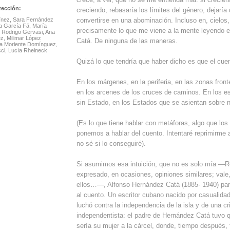
rección:
creciendo, rebasaría los límites del género, dejaría 
tínez, Sara Fernández
convertirse en una abominación. Incluso en, cielos
a García Fá, María
precisamente lo que me viene a la mente leyendo e
, Rodrigo Gervasi, Ana
z, Milimar López
Catá. De ninguna de las maneras.
cia Moriente Domínguez,
cci, Lucía Rheineck
Quizá lo que tendría que haber dicho es que el cu
En los márgenes, en la periferia, en las zonas fron
en los arcenes de los cruces de caminos. En los es
sin Estado, en los Estados que se asientan sobre n
(Es lo que tiene hablar con metáforas, algo que lo
ponemos a hablar del cuento. Intentaré reprimirme 
no sé si lo conseguiré).
Si asumimos esa intuición, que no es solo mía —R
expresado, en ocasiones, opiniones similares; vale,
ellos…—, Alfonso Hernández Catá (1885- 1940) pare
al cuento. Un escritor cubano nacido por casualidad
luchó contra la independencia de la isla y de una cri
independentista: el padre de Hernández Catá tuvo q
sería su mujer a la cárcel, donde, tiempo después, f