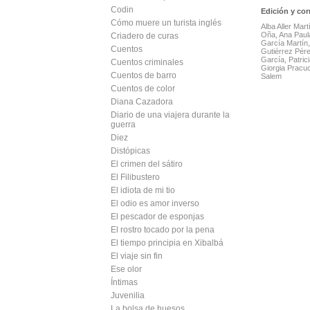
Codin
Edición y cor
Cómo muere un turista inglés
Alba Aller Mar
Oña, Ana Paul
Criadero de curas
García Martín
Cuentos
Gutiérrez Pére
García, Patri
Cuentos criminales
Giorgia Pracu
Cuentos de barro
Salem
Cuentos de color
Diana Cazadora
Diario de una viajera durante la
guerra
Diez
Distópicas
El crimen del sátiro
El Filibustero
El idiota de mi tio
El odio es amor inverso
El pescador de esponjas
El rostro tocado por la pena
El tiempo principia en Xibalbá
El viaje sin fin
Ese olor
Íntimas
Juvenilia
La bolsa de huesos