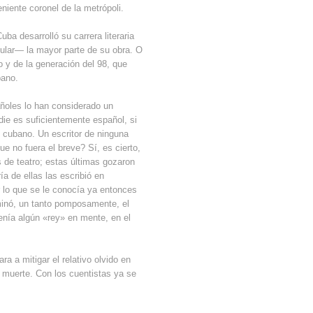
niente coronel de la metrópoli.
a desarrolló su carrera literaria
ular— la mayor parte de su obra. O
 y de la generación del 98, que
bano.
añoles lo han considerado un
ie es suficientemente español, si
 cubano. Un escritor de ninguna
e no fuera el breve? Sí, es cierto,
 de teatro; estas últimas gozaron
a de ellas las escribió en
 lo que se le conocía ya entonces
minó, un tanto pomposamente, el
enía algún «rey» en mente, en el
a a mitigar el relativo olvido en
muerte. Con los cuentistas ya se