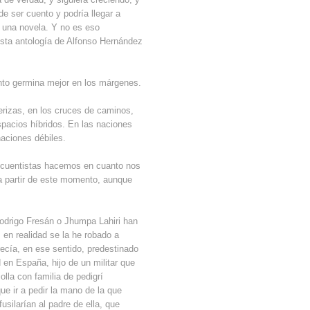
de ser cuento y podría llegar a
, una novela. Y no es eso
sta antología de Alfonso Hernández
ento germina mejor en los márgenes.
terizas, en los cruces de caminos,
pacios híbridos. En las naciones
aciones débiles.
s cuentistas hacemos en cuanto nos
a partir de este momento, aunque
odrigo Fresán o Jhumpa Lahiri han
 en realidad se la he robado a
cía, en ese sentido, predestinado
 en España, hijo de un militar que
olla con familia de pedigrí
ue ir a pedir la mano de la que
usilarían al padre de ella, que