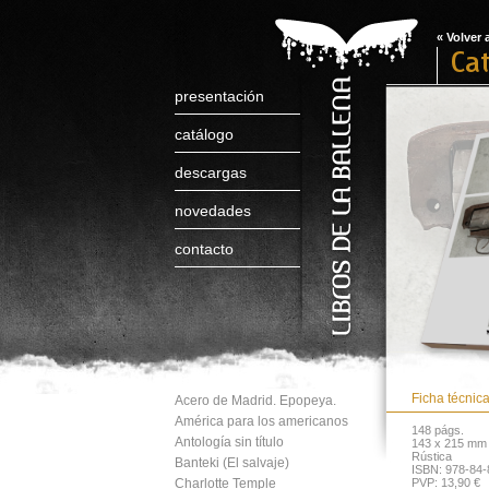
« Volver 
Cat
presentación
catálogo
descargas
novedades
contacto
Ficha técnic
Acero de Madrid. Epopeya.
América para los americanos
148 págs.
Antología sin título
143 x 215 mm
Rústica
Banteki (El salvaje)
ISBN: 978-84-
Charlotte Temple
PVP: 13,90 €