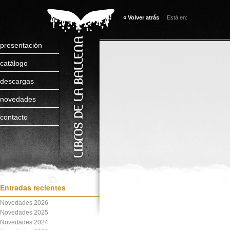
« Volver atrás
| Está en:
presentación
catálogo
descargas
novedades
contacto
Entradas recientes
Novedades 2026
Novedades 2025
Novedades 2024