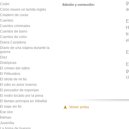
g
Codin
Edición y corrección:
a
Cómo muere un turista inglés
Criadero de curas
Cuentos
E
Cuentos criminales
H
Cuentos de barro
t
Cuentos de color
e
Diana Cazadora
Diario de una viajera durante la
E
guerra
Diez
Distópicas
E
El crimen del sátiro
g
El Filibustero
c
El idiota de mi tio
El odio es amor inverso
El pescador de esponjas
El rostro tocado por la pena
El tiempo principia en Xibalbá
El viaje sin fin
Volver arriba
Ese olor
Íntimas
Juvenilia
La bolsa de huesos