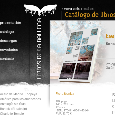
« Volver atrás
| Está en:
Catálogo de libro
presentación
catálogo
Ese
descargas
Sonal
novedades
contacto
Prólog
Galán
Ficha técnica
Acero de Madrid. Epopeya.
S
América para los americanos
B
104 págs.
Antología sin título
143 x 215 mm
d
Rústica
Banteki (El salvaje)
ISBN
: 978-84 -8344-401-6
p
Charlotte Temple
PVP:
11,70 €