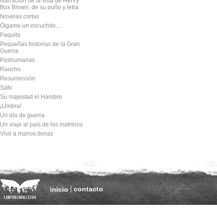
Narración de la vida de Henry
Box Brown: de su puño y letra
Novelas cortas
Óigame un escuchito…
Paquita
Pequeñas historias de la Gran
Guerra
Poshumanas
Raucho
Resurrección
Safo
Su majestad el Hambre
¡Umbra!
Un día de guerra
Un viaje al país de los matreros
Vivir a manos llenas
contacto
inicio