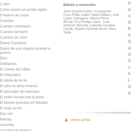
s
Codin
Edición y corrección:
a
Cómo muere un turista inglés
Juan Garrido Gulías, Concepción
Grau Pinilla, Isabel Juliani Mallach, Iciar
v
Criadero de curas
López Olasagasti, Marina Pérez
Cuentos
d
Bernal, Eva Postigo López, Juan
Ramírez Barreda, Gabriela Sanabria
Cuentos criminales
f
Carrillo, Ariadna Schmah Benet, Elisa
Cuentos de barro
Stella
n
Cuentos de color
d
Diana Cazadora
a
Diario de una viajera durante la
guerra
d
Diez
A
Distópicas
c
El crimen del sátiro
h
El Filibustero
L
El idiota de mi tio
l
El odio es amor inverso
El pescador de esponjas
a
El rostro tocado por la pena
El tiempo principia en Xibalbá
El viaje sin fin
Ese olor
Íntimas
Volver arriba
Juvenilia
La bolsa de huesos