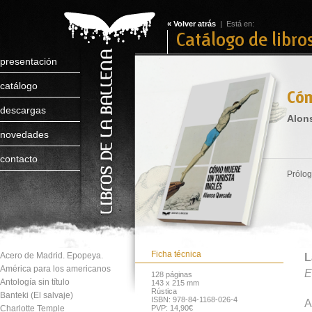
« Volver atrás
| Está en:
Catálogo de libro
presentación
catálogo
Cóm
descargas
Alon
novedades
contacto
Prólog
Ficha técnica
Acero de Madrid. Epopeya.
L
América para los americanos
E
128 páginas
Antología sin título
143 x 215 mm
Rústica
Banteki (El salvaje)
ISBN: 978-84-1168-026-4
A
Charlotte Temple
PVP: 14,90€