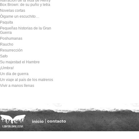
Narración de la vida de Henry
Box Brown: de su puño y letra
Novelas cortas
Óigame un escuchito…
Paquita
Pequeñas historias de la Gran
Guerra
Poshumanas
Raucho
Resurrección
Safo
Su majestad el Hambre
¡Umbra!
Un día de guerra
Un viaje al país de los matreros
Vivir a manos llenas
contacto
inicio