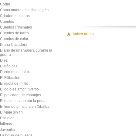
Codin
Cómo muere un turista inglés
Criadero de curas
Cuentos
Cuentos criminales
Cuentos de barro
Volver arriba
Cuentos de color
Diana Cazadora
Diario de una viajera durante la
guerra
Diez
Distópicas
El crimen del sátiro
El Filibustero
El idiota de mi tio
El odio es amor inverso
El pescador de esponjas
El rostro tocado por la pena
El tiempo principia en Xibalbá
El viaje sin fin
Ese olor
Íntimas
Juvenilia
La bolsa de huesos