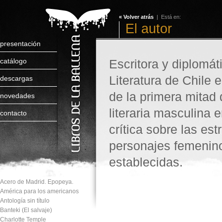
« Volver atrás
| Está en:
El autor
presentación
catálogo
Escritora y diplomá
Literatura de Chile 
descargas
de la primera mitad
novedades
literaria masculina 
contacto
crítica sobre las es
personajes femenin
establecidas.
Acero de Madrid. Epopeya.
América para los americanos
Antología sin título
Banteki (El salvaje)
Charlotte Temple