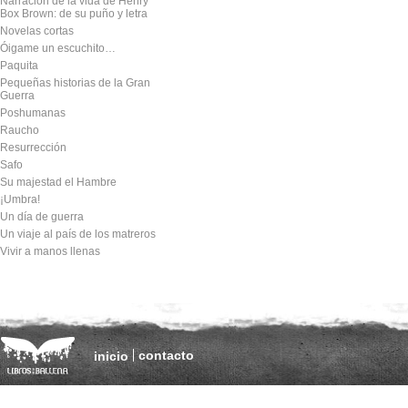
Narración de la vida de Henry
Box Brown: de su puño y letra
Novelas cortas
Óigame un escuchito…
Paquita
Pequeñas historias de la Gran
Guerra
Poshumanas
Raucho
Resurrección
Safo
Su majestad el Hambre
¡Umbra!
Un día de guerra
Un viaje al país de los matreros
Vivir a manos llenas
contacto
inicio