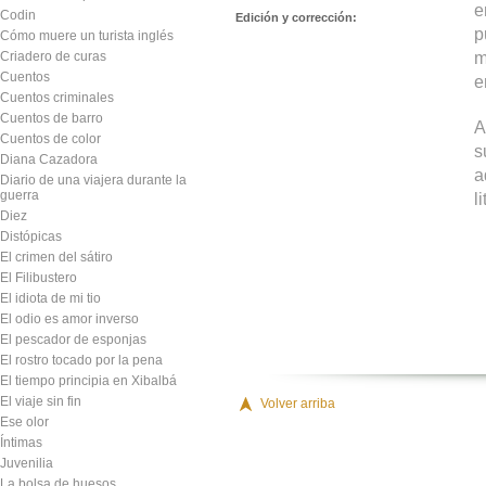
e
Codin
Edición y corrección:
p
Cómo muere un turista inglés
m
Criadero de curas
Cuentos
e
Cuentos criminales
Cuentos de barro
A
Cuentos de color
s
Diana Cazadora
a
Diario de una viajera durante la
guerra
l
Diez
Distópicas
El crimen del sátiro
El Filibustero
El idiota de mi tio
El odio es amor inverso
El pescador de esponjas
El rostro tocado por la pena
El tiempo principia en Xibalbá
El viaje sin fin
Volver arriba
Ese olor
Íntimas
Juvenilia
La bolsa de huesos