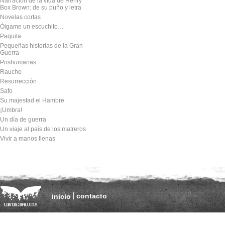
Narración de la vida de Henry
Box Brown: de su puño y letra
Novelas cortas
Óigame un escuchito…
Paquita
Pequeñas historias de la Gran
Guerra
Poshumanas
Raucho
Resurrección
Safo
Su majestad el Hambre
¡Umbra!
Un día de guerra
Un viaje al país de los matreros
Vivir a manos llenas
contacto
inicio