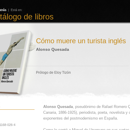
atrás
| Está en:
tálogo de libros
Cómo muere un turista inglés
Alonso Quesada
Prólogo de Eloy Tizón
a
Alonso Quesada
, pseudónimo de Rafael Romero 
Canaria, 1886-1925), periodista, poeta, novelista y
exponentes del postmodernismo en España.
1168-026-4
Como le contó a Miguel de Unamuno en sus cartas, 