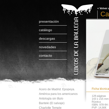
« Volver 
Ca
presentación
catálogo
descargas
novedades
contacto
Ficha técnic
Acero de Madrid. Epopeya.
América para los americanos
128 páginas
Antología sin título
143 x 215 mm
Rústica
Banteki (El salvaje)
ISBN: 978-84-
Charlotte Temple
PVP: 14,90€