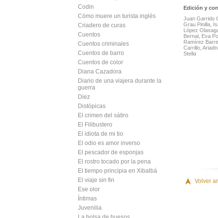
Codin
Edición y cor
Cómo muere un turista inglés
Juan Garrido 
Grau Pinilla, Is
Criadero de curas
López Olasaga
Cuentos
Bernal, Eva P
Ramírez Barre
Cuentos criminales
Carrillo, Aria
Cuentos de barro
Stella
Cuentos de color
Diana Cazadora
Diario de una viajera durante la
guerra
Diez
Distópicas
El crimen del sátiro
El Filibustero
El idiota de mi tio
El odio es amor inverso
El pescador de esponjas
El rostro tocado por la pena
El tiempo principia en Xibalbá
El viaje sin fin
Volver ar
Ese olor
Íntimas
Juvenilia
La bolsa de huesos