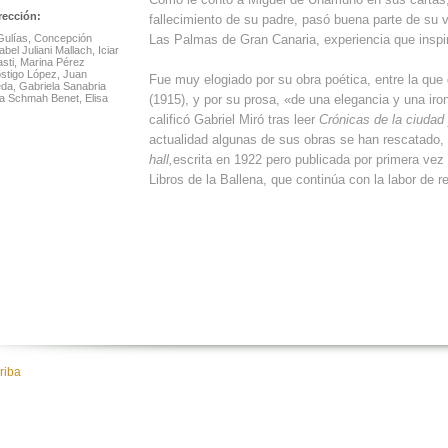
rección:
fallecimiento de su padre, pasó buena parte de su v
Gulías, Concepción
Las Palmas de Gran Canaria, experiencia que inspir
abel Juliani Mallach, Iciar
sti, Marina Pérez
ostigo López, Juan
Fue muy elogiado por su obra poética, entre la qu
da, Gabriela Sanabria
dna Schmah Benet, Elisa
(1915), y por su prosa, «de una elegancia y una ir
calificó Gabriel Miró tras leer
Crónicas de la ciudad
actualidad algunas de sus obras se han rescatado, 
hall,
escrita en 1922 pero publicada por primera vez
Libros de la Ballena, que continúa con la labor de 
riba