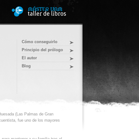
Cómo conseguirlo
Principio del prólogo
El autor
Blog
Quesada (Las Palmas de Gran
 cuentista, fue uno de los mayores
para mantener a su familia tras el